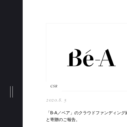
NEWS
MESSAGE
CSR
BRANDS
2020.8. 5
「B-A／ベア」のクラウドファンディング
PHILOSOPHY
と寄贈のご報告。