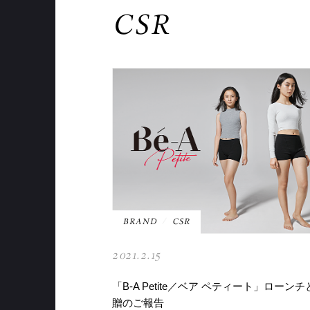
CSR
BRAND
CSR
2021.2.15
「B-A Petite／ベア ペティート」ローン
贈のご報告