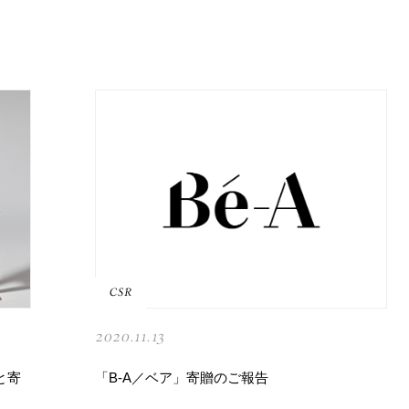
CSR
2020.11.13
チと寄
「B-A／ベア」寄贈のご報告