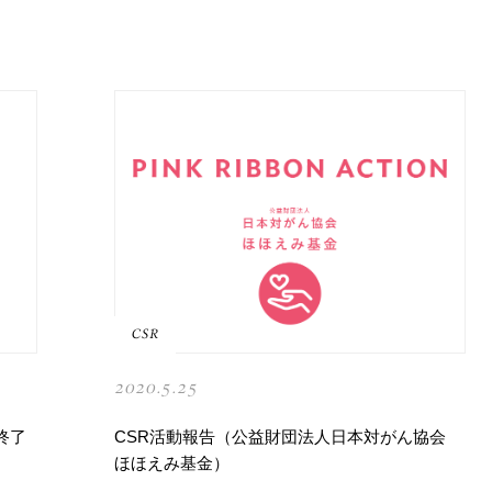
COMPANY
INFORMATION
ACCESS
CSR
HISTORY
2020.5.25
終了
CSR活動報告（公益財団法人日本対がん協会
CONTACT
ほほえみ基金）