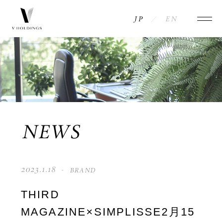
JP
EN
NEWS
COMPANY
INFORMATION
MESSAGE
ACCESS
HISTORY
BRANDS
NEWS
PHILOSOPHY
CONTACT
2023.1.18
BRAND
MEMBERS
PRIVACY POLICY
THIRD
MAGAZINE×SIMPLISSE2月15