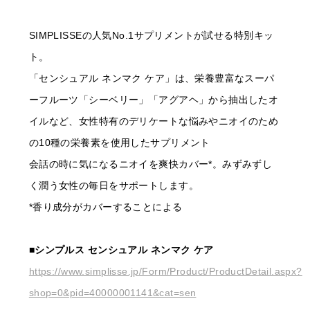
SIMPLISSEの人気No.1サプリメントが試せる特別キッ
ト。
「センシュアル ネンマク ケア」は、栄養豊富なスーパ
ーフルーツ「シーベリー」「アグアヘ」から抽出したオ
イルなど、女性特有のデリケートな悩みやニオイのため
の10種の栄養素を使用したサプリメント
会話の時に気になるニオイを爽快カバー*。みずみずし
く潤う女性の毎日をサポートします。
*香り成分がカバーすることによる
■シンプルス センシュアル ネンマク ケア
https://www.simplisse.jp/Form/Product/ProductDetail.aspx?
shop=0&pid=40000001141&cat=sen