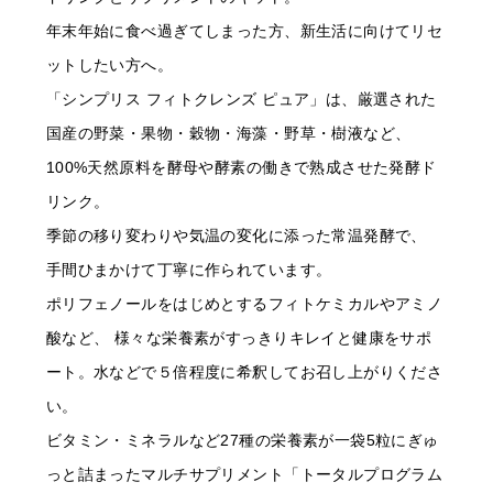
年末年始に食べ過ぎてしまった方、新生活に向けてリセ
ットしたい方へ。
「シンプリス フィトクレンズ ピュア」は、厳選された
国産の野菜・果物・穀物・海藻・野草・樹液など、
100%天然原料を酵母や酵素の働きで熟成させた発酵ド
リンク。
季節の移り変わりや気温の変化に添った常温発酵で、
手間ひまかけて丁寧に作られています。
ポリフェノールをはじめとするフィトケミカルやアミノ
酸など、 様々な栄養素がすっきりキレイと健康をサポ
ート。水などで５倍程度に希釈してお召し上がりくださ
い。
ビタミン・ミネラルなど27種の栄養素が一袋5粒にぎゅ
っと詰まったマルチサプリメント「トータルプログラム