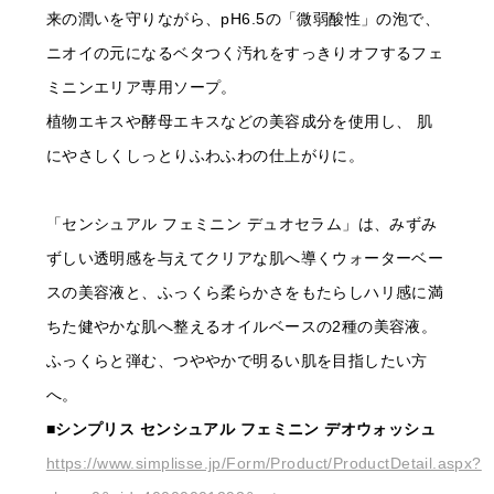
来の潤いを守りながら、pH6.5の「微弱酸性」の泡で、
ニオイの元になるベタつく汚れをすっきりオフするフェ
ミニンエリア専用ソープ。
植物エキスや酵母エキスなどの美容成分を使用し、 肌
にやさしくしっとりふわふわの仕上がりに。
「センシュアル フェミニン デュオセラム」は、みずみ
ずしい透明感を与えてクリアな肌へ導くウォーターベー
スの美容液と、ふっくら柔らかさをもたらしハリ感に満
ちた健やかな肌へ整えるオイルベースの2種の美容液。
ふっくらと弾む、つややかで明るい肌を目指したい方
へ。
■シンプリス センシュアル フェミニン デオウォッシュ
https://www.simplisse.jp/Form/Product/ProductDetail.aspx?