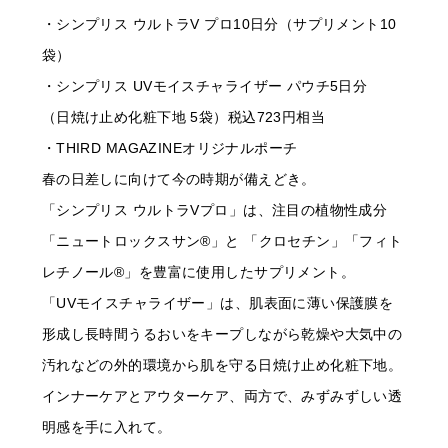
・シンプリス ウルトラV プロ10日分（サプリメント10
袋）
・シンプリス UVモイスチャライザー パウチ5日分
（日焼け止め化粧下地 5袋）税込723円相当
・THIRD MAGAZINEオリジナルポーチ
春の日差しに向けて今の時期が備えどき。
「シンプリス ウルトラVプロ」は、注目の植物性成分
「ニュートロックスサン®」と 「クロセチン」「フィト
レチノール®」を豊富に使用したサプリメント。
「UVモイスチャライザー」は、肌表面に薄い保護膜を
形成し長時間うるおいをキープしながら乾燥や大気中の
汚れなどの外的環境から肌を守る日焼け止め化粧下地。
インナーケアとアウターケア、両方で、みずみずしい透
明感を手に入れて。