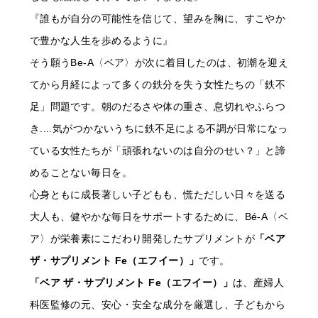
『誰もが自分の可能性を信じて、望みを胸に、すこやか
で豊かな人生を歩めるように』
そう願うBe-A〈ベア〉が次に着目したのは、初潮を迎え
てから月経によって多くの鉄分を失う女性たちの「鉄不
足」問題です。朝のだるさや体の重さ、息切れやふらつ
き....気がつかないうちに鉄不足による不調が日常になっ
ている女性たちが「頑張れないのは自分のせい？」と諦
めることない毎日を。
心身ともに成長著しい子どもも、慌ただしい日々を送る
大人も、健やかな毎日をサポートするために、Bé-A〈ベ
ア〉が栄養素にこだわり開発したサプリメントが
「ベア
ザ・サプリメント Fe（エフイー）」
です。
「ベア ザ・サプリメント Fe（エフイー）」
は、産婦人
科医監修の元、安心・安全な成分を厳選し、子どもから