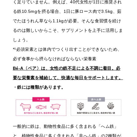
く足りていません。例えば、40代女性が1日に推奨され
る鉄10.5mgを摂る場合、1日に豚ロース肉で3.5kg、茹
でたほうれん草なら1.1kgが必要。そんな食習慣を続け
るのは難しいからこそ、サプリメントを上手に活用しま
しょう。
*¹必須栄素とは体内でつくり出すことができないため、
必ず食事から摂らなければならない栄養素
Bé-A〈ベア〉は、女性の鉄不足による不調に着目。必
要な栄養素を補給して、快適な毎日をサポートします。
・鉄には種類があります。
一般的に鉄は、動物性食品に多く含まれる「へム鉄」
と、植物性食品に多く含まれる「非へム鉄」の2種類が