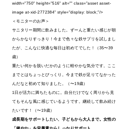
width="750" height="516" alt="" class="asset asset-
image at-xid-2772384" style="display: block;"/>
＜モニターのお声＞
サニタリー期間に飲みました。ずーんと重たい感じが朝
からかなりすっきり！今まで色々な鉄サプリを試しまし
たが、こんなに快適な毎日は初めてでした！（35〜39
歳）
重たい何かを脱いだかのように軽やかな気分です。ここ
までとはちょっとびっくり。今まで鉄が足りてなかった
んだなと初めて知りました。（〜19歳）
1日が活力に満ちたものに。自分だけでなく周りから見
てもそんな風に感じているようです。継続して飲み続け
たいです！（〜19歳）
成長期をサポートしたい、子どもから大人まで。女性の
「健やか」を栄養素からしっかりサポート