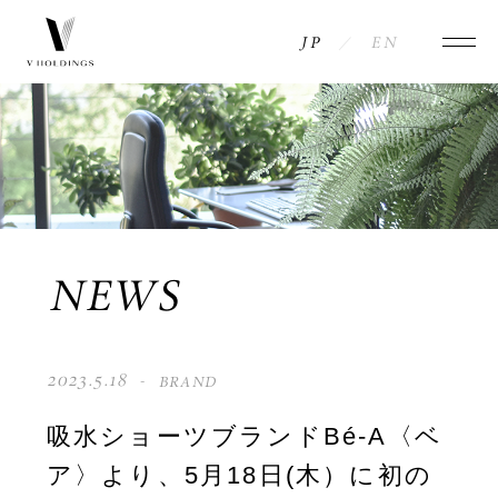
JP
EN
NEWS
COMPANY
INFORMATION
MESSAGE
ACCESS
HISTORY
BRANDS
NEWS
PHILOSOPHY
CONTACT
2023.5.18
BRAND
MEMBERS
PRIVACY POLICY
吸水ショーツブランドBé-A〈ベ
ア〉より、5月18日(木）に初の