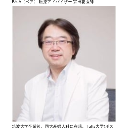
Bé-A〈ベア〉 医療アドバイザー 宗田聡医師
筑波大学卒業後、同大産婦人科に在籍。Tufts大学(ポス