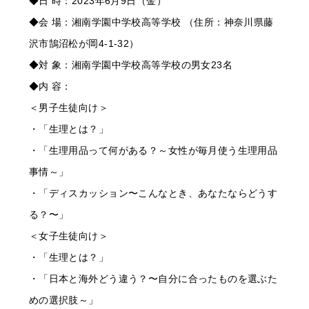
◆日 時：2023年6月9日（金）
◆会 場：湘南学園中学校高等学校 （住所：神奈川県藤
沢市鵠沼松が岡4-1-32）
◆対 象：湘南学園中学校高等学校の男女23名
◆内 容：
＜男子生徒向け＞
・「生理とは？」
・「生理用品って何がある？～女性が毎月使う生理用品
事情～」
・「ディスカッション〜こんなとき、あなたならどうす
る？〜」
＜女子生徒向け＞
・「生理とは？」
・「日本と海外どう違う？〜自分に合ったものを選ぶた
めの選択肢～」