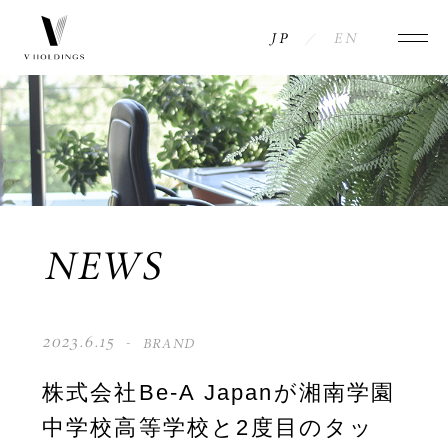
JP
EN
NEWS
COMPANY
INFORMATION
MESSAGE
ACCESS
HISTORY
BRANDS
NEWS
PHILOSOPHY
CONTACT
2023.6.15
BRAND
MEMBERS
PRIVACY POLICY
株式会社Be-A Japanが湘南学園
中学校高等学校と2度目のタッ