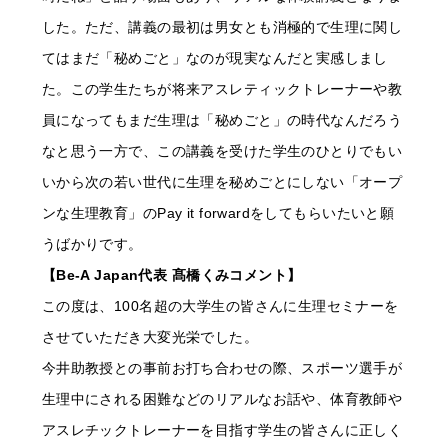
した。ただ、講義の最初は男女とも消極的で生理に関し
てはまだ「秘めごと」なのが現実なんだと実感しまし
た。この学生たちが将来アスレティックトレーナーや教
員になってもまだ生理は「秘めごと」の時代なんだろう
なと思う一方で、この講義を受けた学生のひとりでもい
いから次の若い世代に生理を秘めごとにしない「オープ
ンな生理教育」のPay it forwardをしてもらいたいと願
うばかりです。
【Be-A Japan代表 髙橋くみコメント】
この度は、100名超の大学生の皆さんに生理セミナーを
させていただき大変光栄でした。
今井助教授との事前お打ち合わせの際、スポーツ選手が
生理中にされる困難などのリアルなお話や、体育教師や
アスレチックトレーナーを目指す学生の皆さんに正しく