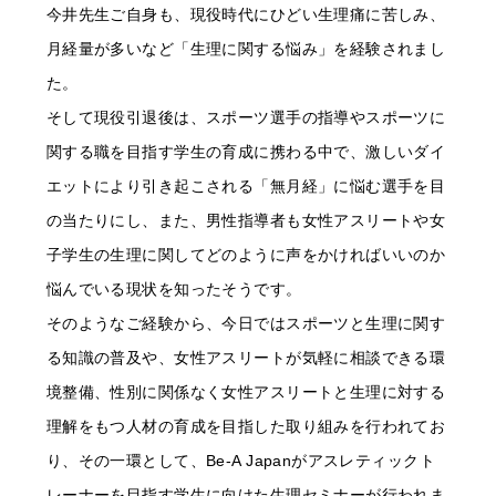
今井先生ご自身も、現役時代にひどい生理痛に苦しみ、
月経量が多いなど「生理に関する悩み」を経験されまし
た。
そして現役引退後は、スポーツ選手の指導やスポーツに
関する職を目指す学生の育成に携わる中で、激しいダイ
エットにより引き起こされる「無月経」に悩む選手を目
の当たりにし、また、男性指導者も女性アスリートや女
子学生の生理に関してどのように声をかければいいのか
悩んでいる現状を知ったそうです。
そのようなご経験から、今日ではスポーツと生理に関す
る知識の普及や、女性アスリートが気軽に相談できる環
境整備、性別に関係なく女性アスリートと生理に対する
理解をもつ人材の育成を目指した取り組みを行われてお
り、その一環として、Be-A Japanがアスレティックト
レーナーを目指す学生に向けた生理セミナーが行われま