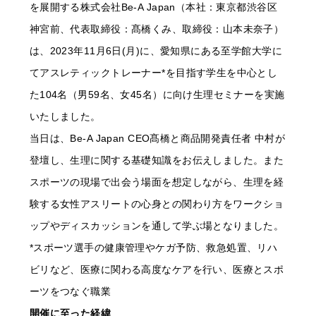
を展開する株式会社Be-A Japan（本社：東京都渋谷区
神宮前、代表取締役：髙橋くみ、取締役：山本未奈子）
は、2023年11月6日(月)に、愛知県にある至学館大学に
てアスレティックトレーナー*を目指す学生を中心とし
た104名（男59名、女45名）に向け生理セミナーを実施
いたしました。
当日は、Be-A Japan CEO髙橋と商品開発責任者 中村が
登壇し、生理に関する基礎知識をお伝えしました。また
スポーツの現場で出会う場面を想定しながら、生理を経
験する女性アスリートの心身との関わり方をワークショ
ップやディスカッションを通して学ぶ場となりました。
*スポーツ選手の健康管理やケガ予防、救急処置、リハ
ビリなど、医療に関わる高度なケアを行い、医療とスポ
ーツをつなぐ職業
開催に至った経緯