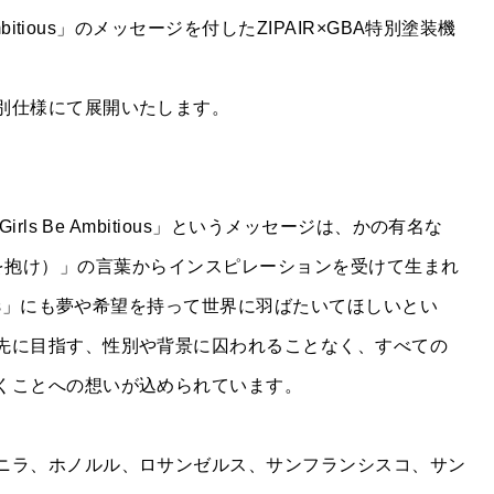
mbitious」のメッセージを付したZIPAIR×GBA特別塗装機
CONTACT
別仕様にて展開いたします。
PRIVACY POLICY
rls Be Ambitious」というメッセージは、かの有名な
少年よ大志を抱け）」の言葉からインスピレーションを受けて生まれ
rls」にも夢や希望を持って世界に羽ばたいてほしいとい
先に目指す、性別や背景に囚われることなく、すべての
くことへの想いが込められています。
ニラ、ホノルル、ロサンゼルス、サンフランシスコ、サン