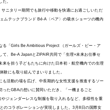
した。
線では、サニタリー期間でも旅行や移動を快適にお過ごしいただ
るフェムテックブランド Bé-A〈ベア〉の吸水ショーツの機内
irls Be Ambitious Project （ガールズ・ビー・ア
Be-A JapanとZIPAIR共同で「生理×未来お仕事セ
COMPANY
未来を担う子どもたちに向けた日本初・航空機内での生理
仕事体験にも取り組んでまいりました。
INFORMATION
にも活動の場を広げ、中長期的な女性支援を推進するソー
切ったGBAの想いに賛同いただき、「一機まるごと
ACCESS
輩出やジェンダーレスな制服を取り入れるなど、多様性を重
IRとのコラボレーションが実現しました。3月8日の国際女
HISTORY