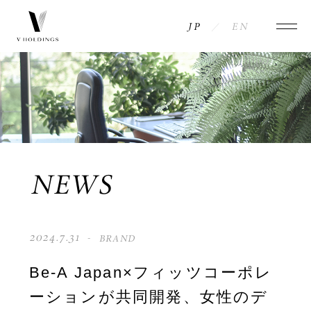
JP
EN
NEWS
COMPANY
INFORMATION
MESSAGE
ACCESS
HISTORY
BRANDS
NEWS
PHILOSOPHY
CONTACT
2024.7.31
BRAND
MEMBERS
PRIVACY POLICY
Be-A Japan×フィッツコーポレ
ーションが共同開発、女性のデ