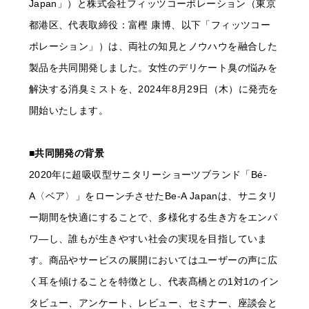
Japan」）と株式会社フィッツコーポレーション（東京
都港区、代表取締役：富樫 康博、以下「フィッツコー
ポレーション」）は、両社の知見とノウハウを融合した
製品を共同開発しました。女性のデリケート臭の悩みを
解決する消臭ミストを、2024年8月29日（木）に発売を
開始いたします。
■共同開発の背景
2020年に超吸収型サニタリーショーツブランド「Bé-
A〈ベア〉」をローンチさせたBe-A Japanは、サニタリ
ー期間を快適にすることで、多様化する生き方をエンパ
ワ―し、誰もが生きやすい社会の実現を目指していま
す。商品やサービスの展開においてはユーザーの声に広
く耳を傾けることを特徴とし、代表髙橋との1対1のイン
タビュー、アンケート、レビュー、セミナー、座談会と