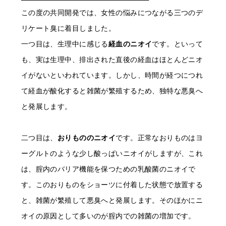
この度の共同開発では、女性の悩みにつながる三つのデ
リケート臭に着目しました。
一つ目は、生理中に感じる
経血のニオイ
です。といって
も、実は生理中、排出された直後の経血はほとんどニオ
イがないといわれています。しかし、時間が経つにつれ
て経血が酸化すると雑菌が繁殖するため、独特な悪臭へ
と発展します。
二つ目は、
おりもののニオイ
です。正常なおりものはヨ
ーグルトのような少し酸っぱいニオイがしますが、これ
は、腟内のバリア機能を保つための乳酸菌のニオイで
す。このおりものをショーツに付着した状態で放置する
と、雑菌が繁殖して悪臭へと発展します。そのほかにニ
オイの原因として多いのが腟内での雑菌の増加です。