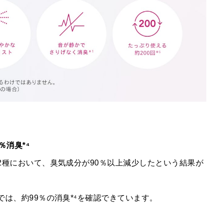
％消臭*⁴
2種において、臭気成分が90％以上減少したという結果が
は、約99％の消臭*⁴を確認できています。