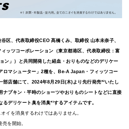
都渋谷区、代表取締役CEO 髙橋くみ、取締役 山本未奈子、
会社フィッツコーポレーション（東京都港区、代表取締役：富
ション」）と共同開発した経血・おりものなどのデリケー
ロマシューター」2種を、Be-A Japan・フィッツコー
店舗にて、2024年8月29日(木)より先行発売*²いたし
用ナプキン・平時のショーツやおりものシートなどに直接
なるデリケート臭を消臭*¹するアイテムです。
ニオイを消臭するわけではありません。
般発売を開始。