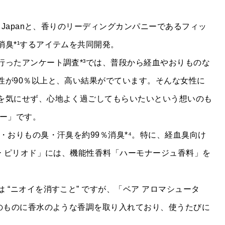
 Japanと、香りのリーディングカンパニーであるフィッ
臭*¹するアイテムを共同開発。
行ったアンケート調査*³では、普段から経血やおりものな
性が90％以上と、高い結果がでています。そんな女性に
を気にせず、心地よく過ごしてもらいたいという想いのも
ター」です。
COMPANY
・おりもの臭・汗臭を約99％消臭*⁴。特に、経血臭向け
ー ピリオド」には、機能性香料「ハーモナージュ香料」を
INFORMATION
。
 “ニオイを消すこと” ですが、「ベア アロマシュータ
ACCESS
そのものに香水のような香調を取り入れており、使うたびに
HISTORY