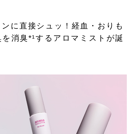
キンに直接シュッ！経血・おりも
を消臭*¹するアロマミストが誕