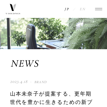
JP
EN
NEWS
COMPANY
INFORMATION
MESSAGE
ACCESS
HISTORY
BRANDS
NEWS
PHILOSOPHY
CONTACT
2023.4.18
BRAND
MEMBERS
PRIVACY POLICY
山本未奈子が提案する、更年期
世代を豊かに生きるための新ブ